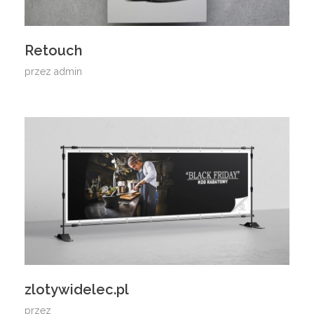
Retouch
przez
admin
zlotywidelec.pl
przez